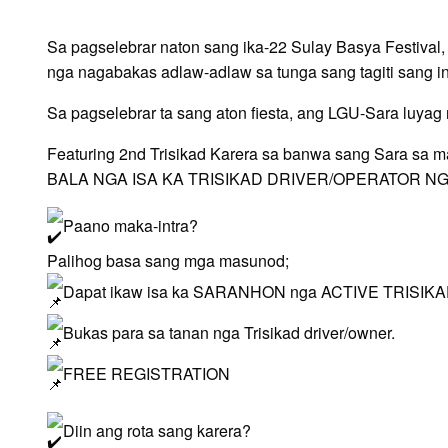
Sa pagselebrar naton sang ika-22 Sulay Basya Festival
nga nagabakas adlaw-adlaw sa tunga sang tagiti sang i
Sa pagselebrar ta sang aton fiesta, ang LGU-Sara luyag 
Featuring 2nd Trisikad Karera sa banwa sang Sara s
BALA NGA ISA KA TRISIKAD DRIVER/OPERATOR NGA S
Paano maka-intra?
Palihog basa sang mga masunod;
Dapat ikaw isa ka SARANHON nga ACTIVE TRISI
Bukas para sa tanan nga Trisikad driver/owner.
FREE REGISTRATION
Diin ang rota sang karera?