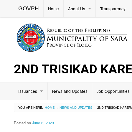
GOVPH
Home
About Us
Transparency
2ND TRISIKAD KAR
Issuances
News and Updates
Job Opportunities
YOU ARE HERE:
HOME
NEWS AND UPDATES
2ND TRISIKAD KARER
›
›
Posted on
June 6, 2023