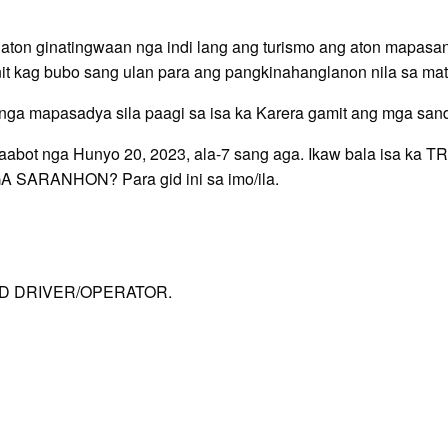
, aton ginatingwaan nga indi lang ang turismo ang aton mapa
nit kag bubo sang ulan para ang pangkinahanglanon nila sa ma
nga mapasadya sila paagi sa isa ka Karera gamit ang mga sanda
a maabot nga Hunyo 20, 2023, ala-7 sang aga. Ikaw bala i
ARANHON? Para gid ini sa imo/ila.
KAD DRIVER/OPERATOR.