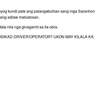
sanyog kundi pate ang palangabuhian sang mga Saranhon
tang-adlaw matustosan.
ta nila nga ginagamit sa ila obra.
sa ka TRISIKAD DRIVER/OPERATOR? UKON MAY KILALA KA