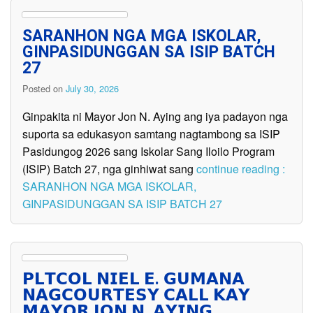
SARANHON NGA MGA ISKOLAR,
GINPASIDUNGGAN SA ISIP BATCH
27
Posted on
July 30, 2026
Ginpakita ni Mayor Jon N. Aying ang iya padayon nga
suporta sa edukasyon samtang nagtambong sa ISIP
Pasidungog 2026 sang Iskolar Sang Iloilo Program
(ISIP) Batch 27, nga ginhiwat sang
continue reading :
SARANHON NGA MGA ISKOLAR,
GINPASIDUNGGAN SA ISIP BATCH 27
𝗣𝗟𝗧𝗖𝗢𝗟 𝗡𝗜𝗘𝗟 𝗘. 𝗚𝗨𝗠𝗔𝗡𝗔
𝗡𝗔𝗚𝗖𝗢𝗨𝗥𝗧𝗘𝗦𝗬 𝗖𝗔𝗟𝗟 𝗞𝗔𝗬
𝗠𝗔𝗬𝗢𝗥 𝗝𝗢𝗡 𝗡. 𝗔𝗬𝗜𝗡𝗚