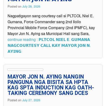
Posted on
July 28, 2026
Nagpatigayon sang courtesy call si PLTCOL Niel E.
Gumana, Force Commander sang 2nd Iloilo
Provincial Mobile Force Company (2nd IPMFC), kay
Mayor Jon N. Aying sa Municipal Hall sang Sara,
continue reading : 𝗣𝗟𝗧𝗖𝗢𝗟 𝗡𝗜𝗘𝗟 𝗘. 𝗚𝗨𝗠𝗔𝗡𝗔
𝗡𝗔𝗚𝗖𝗢𝗨𝗥𝗧𝗘𝗦𝗬 𝗖𝗔𝗟𝗟 𝗞𝗔𝗬 𝗠𝗔𝗬𝗢𝗥 𝗝𝗢𝗡 𝗡.
𝗔𝗬𝗜𝗡𝗚
MAYOR JON N. AYING NANGIN
PANGUNA NGA BISITA SA HPTA
KAG SPTA INDUCTION KAG OATH-
TAKING CEREMONY SANG DCES
Posted on
July 27, 2026