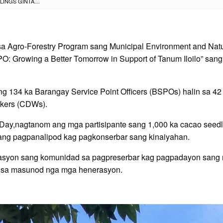
1,000 KA CACAO SEEDLINGS GINTANOM SA SARA BILANG PAGSAULOG SANG PHILIPPINE ARBOR DAY
 sa Agro-Forestry Program sang Municipal Environment and Natu
: Growing a Better Tomorrow in Support of Tanum Iloilo” sang 
ang 134 ka Barangay Service Point Officers (BSPOs) halin sa
rkers (CDWs).
 Day,nagtanom ang mga partisipante sang 1,000 ka cacao seedli
ng pagpanalipod kag pagkonserbar sang kinaiyahan.
ipasyon sang komunidad sa pagpreserbar kag pagpadayon sang
 sa masunod nga mga henerasyon.