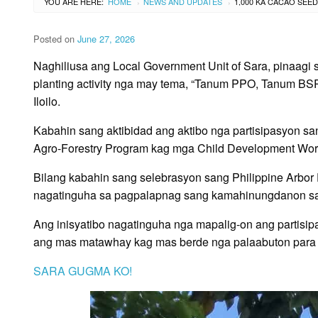
YOU ARE HERE:
HOME
NEWS AND UPDATES
›
›
Posted on
June 27, 2026
Naghiliusa ang Local Government Unit of Sara, pinaagi
planting activity nga may tema, “Tanum PPO, Tanum BSPO
Iloilo.
Kabahin sang aktibidad ang aktibo nga partisipasyon s
Agro-Forestry Program kag mga Child Development Wo
Bilang kabahin sang selebrasyon sang Philippine Arbor
nagatinguha sa pagpalapnag sang kamahinungdanon sa
Ang inisyatibo nagatinguha nga mapalig-on ang partis
ang mas matawhay kag mas berde nga palaabuton para
SARA GUGMA KO!