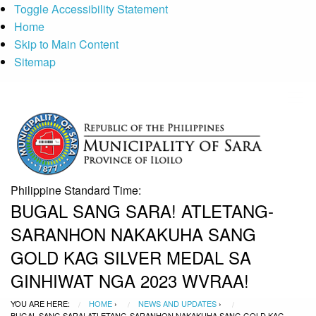
Toggle Accessibility Statement
Home
Skip to Main Content
Sitemap
GOVPH
Menu
Philippine Standard Time:
BUGAL SANG SARA! ATLETANG-
SARANHON NAKAKUHA SANG
GOLD KAG SILVER MEDAL SA
GINHIWAT NGA 2023 WVRAA!
YOU ARE HERE:
HOME
›
NEWS AND UPDATES
›
BUGAL SANG SARA! ATLETANG-SARANHON NAKAKUHA SANG GOLD KAG