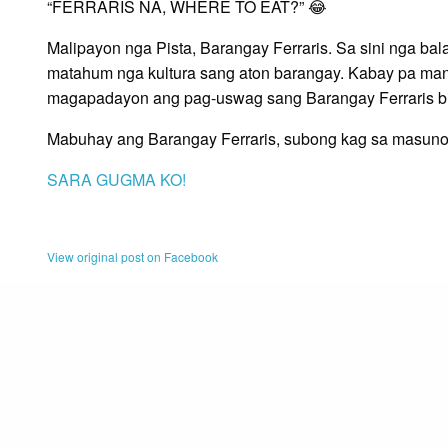
“FERRARIS NA, WHERE TO EAT?” 😂
Malipayon nga Pista, Barangay Ferraris. Sa sini nga 
matahum nga kultura sang aton barangay. Kabay pa man
magapadayon ang pag-uswag sang Barangay Ferraris bi
Mabuhay ang Barangay Ferraris, subong kag sa masuno
SARA GUGMA KO!
View original post on Facebook