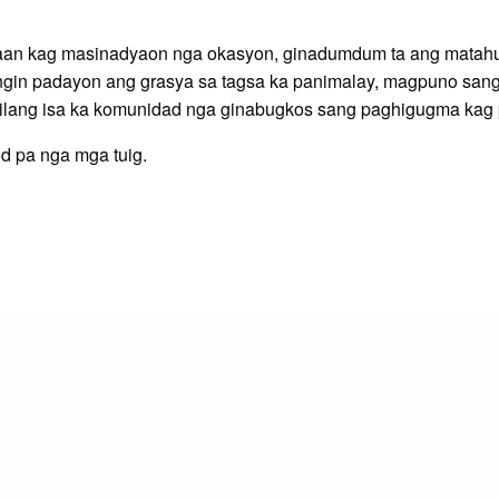
balaan kag masinadyaon nga okasyon, ginadumdum ta ang matah
gin padayon ang grasya sa tagsa ka panimalay, magpuno sang
lang isa ka komunidad nga ginabugkos sang paghigugma kag 
d pa nga mga tuig.