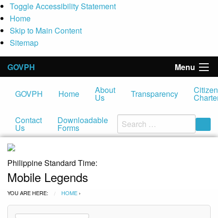
Toggle Accessibility Statement
Home
Skip to Main Content
Sitemap
GOVPH
Menu
About
Citizen
GOVPH
Home
Transparency
Us
Charte
Contact
Downloadable
Us
Forms
Acces
Butt
Philippine Standard Time:
Mobile Legends
YOU ARE HERE:
HOME
›